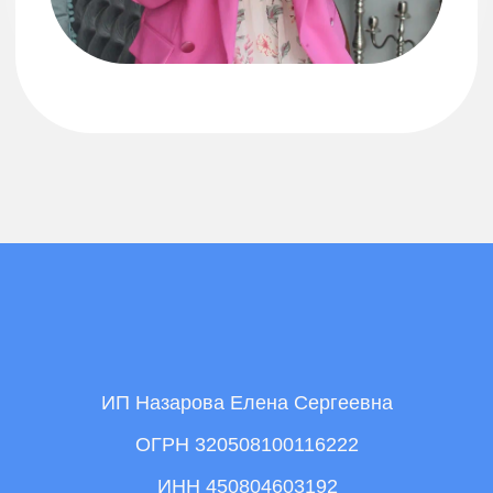
ИП Назарова Елена Сергеевна
ОГРН 320508100116222
ИНН 450804603192