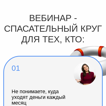
02
Хотите создать подушку
безопасности, но не знаете,
с чего начать
Желаете обеспечить себе и своей
семье стабильное будущее, но
план так и не появился
03
Чувствуете себя
неуверенно в вопросах
финансов
Финансовая терминология