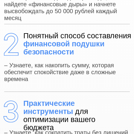
КОГДА ВЫ СМОЖЕТЕ
ПОЗВОЛЯТЬ СЕБЕ ЛЮБЫЕ
ПОКУПКИ
БЕЗ ЭКОНОМИИ
Спикер вебинара
ЕЛЕНА НАЗАРОВА
Квалифицированный
инвестор с 10 летним опытом
Спикер проектов Минфина,
Московской Биржи, банков
Прошла путь от 0 в кармане
до покупки квартиры в
Москве и 3-х автомобилей с
помощью инвестиций
За 6 лет сделала сына
миллионером, откладывая по
2.000 рублей в месяц
Автор сертифицированной
программы, которую прошли