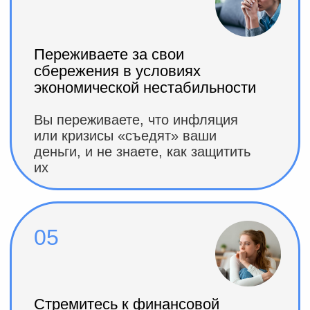
НА ЭФИРЕ ВЫ
ПОЛУЧИТЕ:
Пошаговый план
для
наведения порядка в
финансах
– Разберете свои доходы и расходы,
найдете «финансовые дыры» и начнете
высвобождать до 50 000 рублей каждый
месяц
Понятный способ составления
финансовой подушки
безопасности
– Узнаете, как накопить сумму, которая
обеспечит спокойствие даже в сложные
времена
Практические