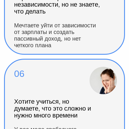
инструменты
для
оптимизации вашего
бюджета
– Узнаете, как сократить траты без лишений
и начать откладывать деньги уже на
следующий день после вебинара
Ответы на ваши вопросы
по
первым шагам в
инвестировании
– Как правильно выбрать инструмент,
избежать ошибок новичков и защитить свои
деньги
Уверенность в том, что
ваши
деньги работают на
вас
– Простые и понятные рекомендации, как
защитить сбережения от инфляции и начать
формировать капитал