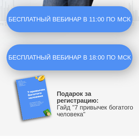
человека"
ВЕБИНАР -
СПАСАТЕЛЬНЫЙ КРУГ
ДЛЯ ТЕХ, КТО:
01
Не понимаете, куда
уходят деньги каждый
месяц
Ваши финансы будто тают,
несмотря на стабильный доход, и
вам кажется, что все усилия
бесполезны