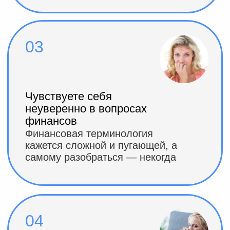
независимости, но не знаете,
что делать
Мечтаете уйти от зависимости
от зарплаты и создать
пассивный доход, но нет
четкого плана
06
Хотите учиться, но
думаете, что это сложно и
нужно много времени
У вас мало свободного
времени, и кажется, что
финансовая грамотность —
это слишком сложно