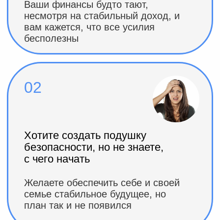
кажется сложной и пугающей, а
самому разобраться — некогда
04
Переживаете за свои
сбережения в условиях
экономической нестабильности
Вы переживаете, что инфляция
или кризисы «съедят» ваши
деньги, и не знаете, как защитить
их
05
Стремитесь к финансовой