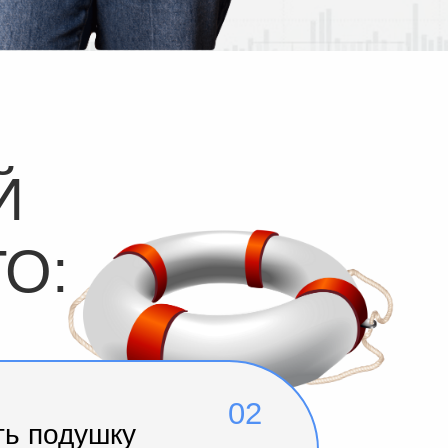
Й
ТО:
02
ть подушку