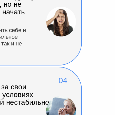
, но не
о начать
ть себе и
бильное
так и не
04
за свои
 условиях
й нестабильности