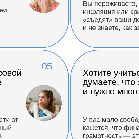
Вы переживаете, 
ей,
инфляция или кр
«съедят» ваши де
и не знаете, как 
05
совой
Хотите учитьс
е
думаете, что
и нужно мног
сти от
У вас мало свобо
вный
кажется, что фин
а
грамотность — э