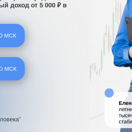
й доход от 5 000 ₽ в
О МСК
О МСК
Елен
летн
тыся
еловека"
стаб