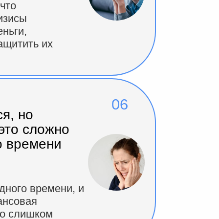
что
изисы
ньги,
защитить их
06
я, но
 это сложно
о времени
дного времени, и
ансовая
то слишком