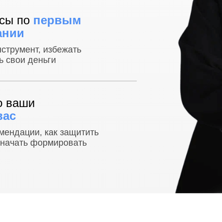
осы по
первым
ании
нструмент, избежать
ь свои деньги
о ваши
вас
мендации, как защитить
 начать формировать