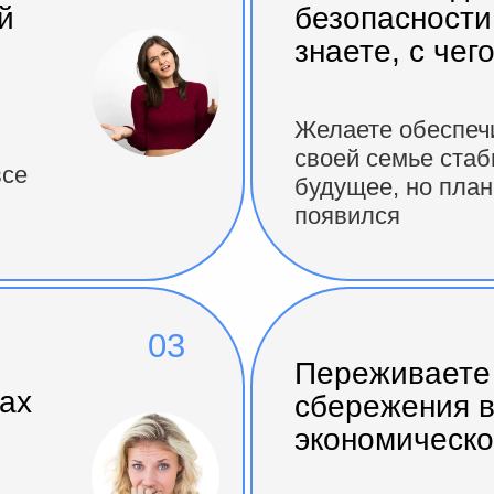
й
безопасности
знаете, с чег
,
Желаете обеспечи
своей семье ста
все
будущее, но план 
появился
03
Переживаете 
ах
сбережения в
экономическо