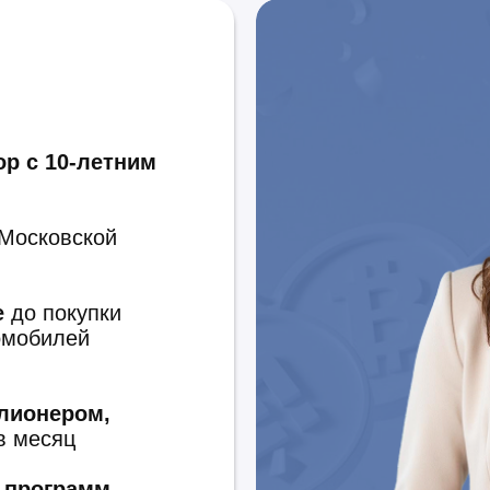
ор с 10-летним
Московской
е
до покупки
омобилей
ллионером,
в месяц
 программ