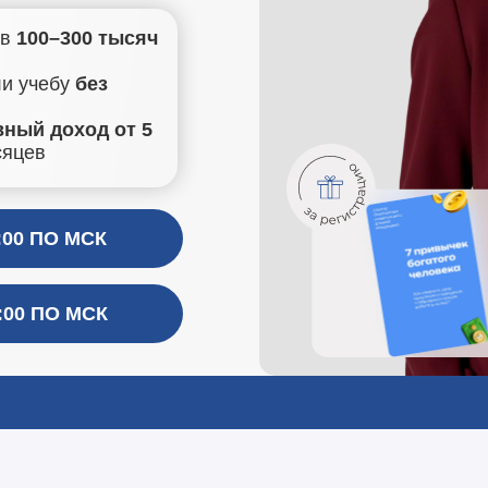
 в
100–300 тысяч
ли учебу
без
ный доход от 5
сяцев
00 ПО МСК
00 ПО МСК