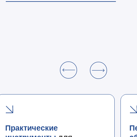
Практические
П