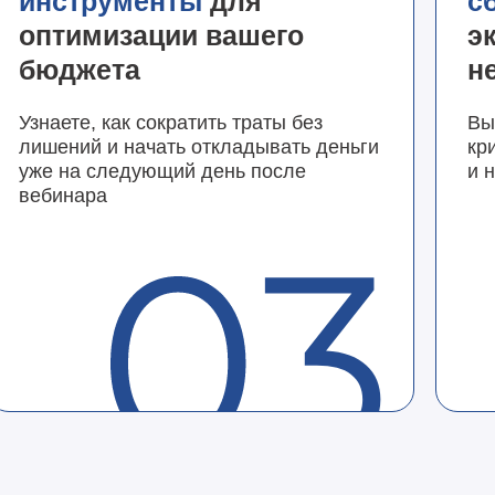
инструменты
для
с
оптимизации вашего
э
бюджета
н
Узнаете, как сократить траты без
Вы
лишений и начать откладывать деньги
кр
уже на следующий день после
и 
вебинара