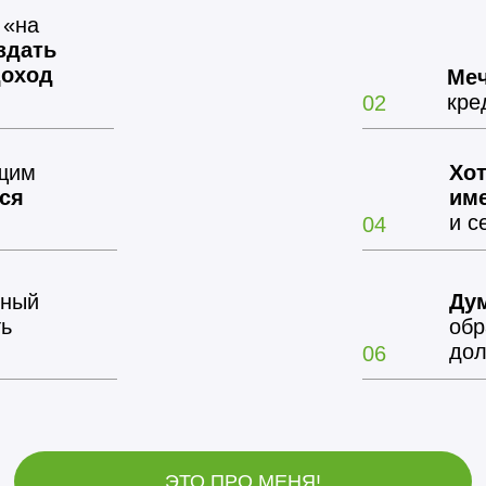
 «на
здать
доход
Меч
кре
02
ущим
Хот
ся
им
и с
04
ьный
Дум
ть
обр
дол
06
ЭТО ПРО МЕНЯ!