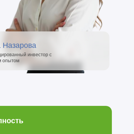
 Назарова
ированный инвестор с
м опытом
пность