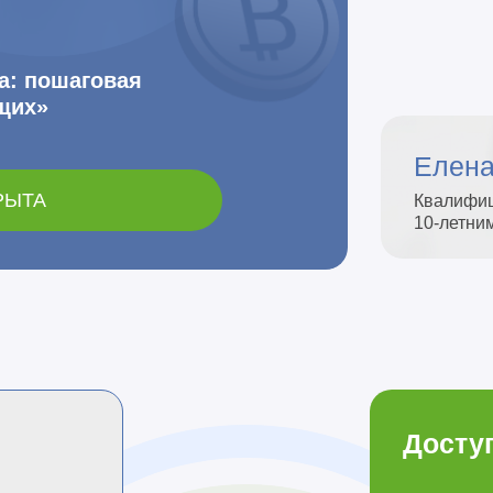
та: пошаговая
щих»
Елена
РЫТА
Квалифиц
10-летни
Досту