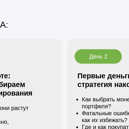
А:
День 2
те:
Первые деньги
ыбираем
стратегия нак
ирования
Как выбрать мон
портфеля?
они растут
Фатальные ошибк
как их избежать?
вно,
Где и как покупа