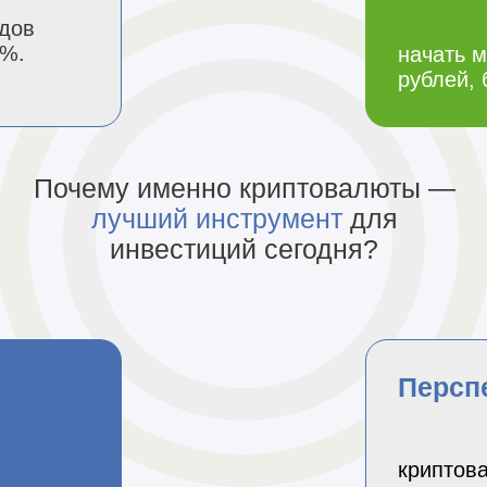
адов
3%.
начать м
рублей, 
Почему именно криптовалюты —
лучший инструмент
для
инвестиций сегодня?
Персп
криптов