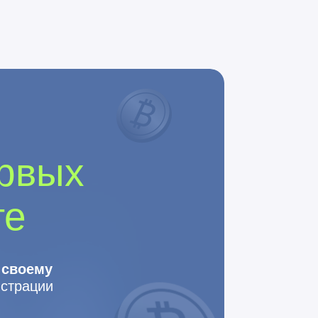
ервых
те
 своему
истрации