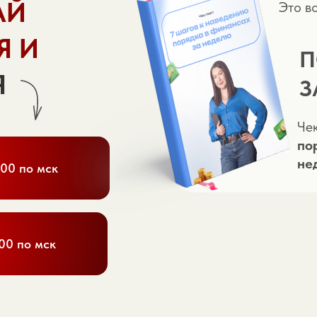
АЙ
Это в
Я И
Я
З
Че
по
не
:00 по мск
00 по мск