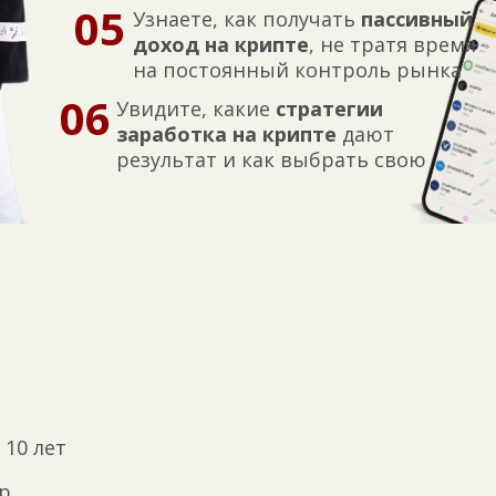
05
Узнаете, как получать
пассивный
доход
на
крипте
, не тратя время
на постоянный контроль рынка
06
Увидите, какие
стратегии
заработка
на
крипте
дают
результат и как выбрать свою
10 лет
р