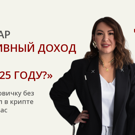
АР
СИВНЫЙ ДОХОД
25 ГОДУ?»
овичку без
л в крипте
вас