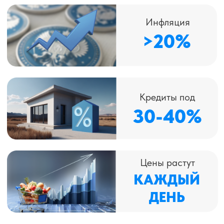
куда утекают твои деньги
Или хранишь «на всякий случай» —
но всё равно не хватает
ПОРА ПЕРЕСТАТЬ
ВЫЖИВАТЬ, НАЧАТЬ
УПРАВЛЯТЬ СВОИМИ
ДЕНЬГАМИ И
ПРИУМНОЖАТЬ ИХ,
СОЗДАВАЯ ПАССИВНЫЙ
ДОХОД!