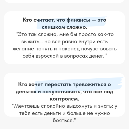
Меня зовут
Елена Назарова
Я практикующий инвестор
с опытом 10+ лет
Веду авторскую онлайн-школу
безопасного инвестирования
Обучила более 7 000 учеников
по всей стране
Я не продаю волшебные схемы.
Я объясняю по-человечески, как
выстраивать финансовую систему,