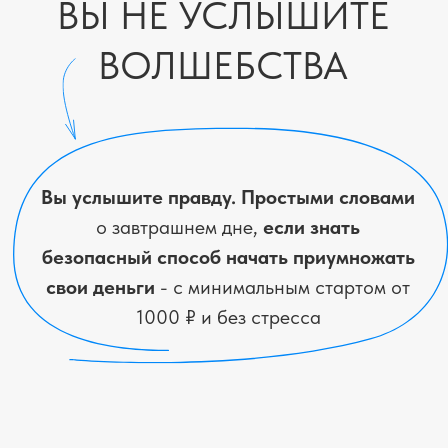
слишком сложно.
"Это так сложно, мне бы просто как-то
выжить… но все равно внутри есть
желание понять и наконец почувствовать
себя взрослой в вопросах денег."
Кто хочет перестать тревожиться о
деньгах и почувствовать, что все под
контролем.
"Мечтаешь спокойно выдохнуть и знать: у
тебя есть деньги и больше не нужно
бояться."
КАКУЮ ПОЛЬЗУ ВЫ
ЗАБЕРЕТЕ С СОБОЙ?
Узнаете, как начать инвестировать
и создавать себе подушку