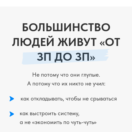
Вы услышите правду. Простыми
словами
о завтрашнем дне,
если знать
безопасный способ начать приумножать
свои деньги
- с минимальным стартом от
1000 ₽ и без стресса
ДЛЯ КОГО
ВЕБИНАР
Кто устал бояться за завтрашний день.
"Каждый месяц думаешь: что будет, если
что-то случится? Подушки нет, накопить
не получается, тревога не отпускает."