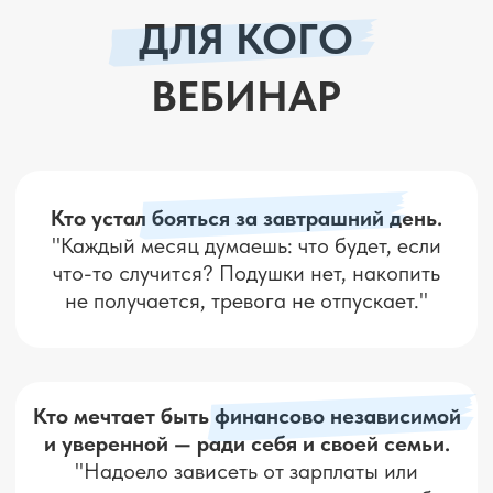
безопасности с 1000₽ — без
стресса и “сливов”
Разберетесь, как работает
самый современный и
прибыльный способ
инвестирования
— на простом
языке, с примерами и без
технарщины
Поймёте, куда исчезают деньги
и
как закрыть “дырки” в бюджете,
чтобы начать откладывать
Получите пошаговый план,
как
превратить небольшую сумму в
работающий капитал и
приносящий пассивный доход
Увидите реальные кейсы —
как
люди зарабатывают +203$ за 6
дней или +39% за полгода
БЕЗ ВОДЫ. БЕЗ ТЕРМИНОВ.