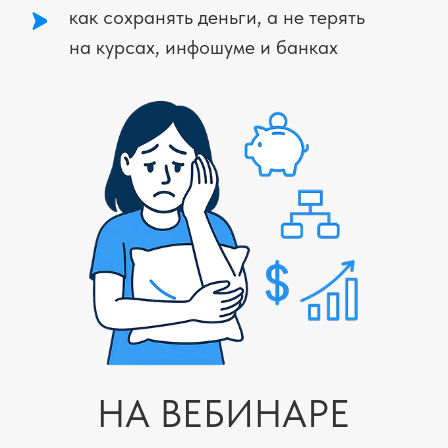
Кто мечтает быть финансово независимой
и уверенной — ради себя и своей семьи.
"Надоело зависеть от зарплаты или
партнера, хочется знать: ты сама способна
создать стабильность и защиту для своих
близких."
Кто хочет навести порядок в финансах,
но не знает, с чего начать.
"Пробовала разбираться, но все кажется
слишком сложным и запутанным,
поэтому постоянно откладываешь."
Кто уже обжигался с деньгами и теперь
боится новых шагов.
"Есть горький опыт — вложилась куда-то,
потеряла, и теперь страшно даже думать
об инвестициях и накоплениях."
Кто считает, что финансы — это