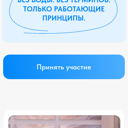
ЧТО ПОРА РАЗОБРАТЬСЯ
С ДЕНЬГАМИ —
РЕГИСТРИРУЙСЯ
Это не просто вебинар.
Это возможность начать жить
иначе.
ПОДАРОК
ЗА РЕГИСТРАЦИЮ
Чек-лист
«7 шагов к
наведению порядка в
личных финансах за
неделю»