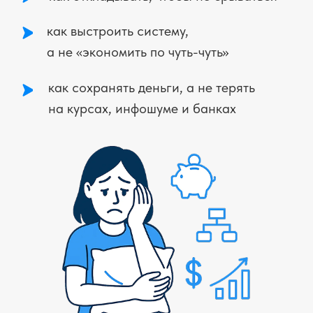
Ты боишься,
что не разберёшься —
и снова ошибёшься
У тебя нет подушки
—
и это тревожит
Ты пробовала
«начинать»,
но всё срывается