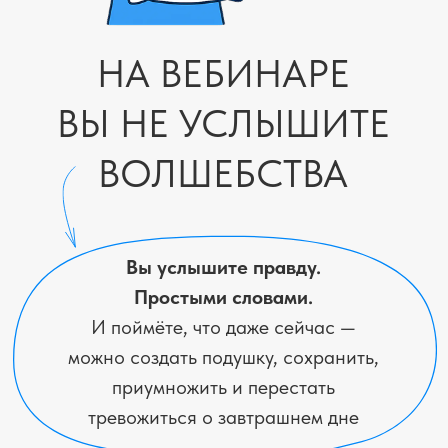
Ты хочешь
стабильности,
уверенности и порядка
ЧТО БУДЕТ
НА ВЕБИНАРЕ
Почему деньги исчезают, даже
если ты их «не тратишь»
Как не стать жертвой
инфляции и выживания
Как с доходом от 30 000₽
начать выстраивать опору