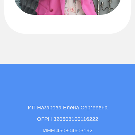
ИП Назарова Елена Сергеевна
ОГРН 320508100116222
ИНН 450804603192