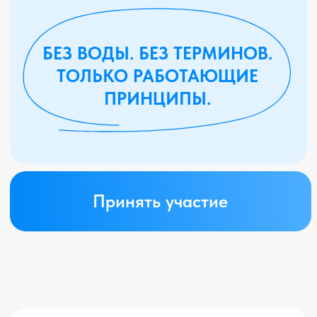
Регистрируйтесь
на бесплатный вебинар
Елены Назаровой и получите:
Гайд "7 привычек
богатого человека"