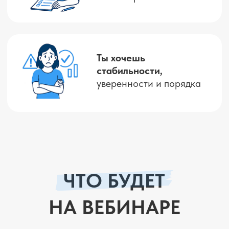
Веду авторскую онлайн-школу
безопасного инвестирования
Обучила более 7 000 учеников
по всей стране
Я не продаю волшебные схемы.
Я объясняю по-человечески, как
выстраивать финансовую систему,
которая будет работать — даже если
сейчас страшно, непонятно или «всё
мимо».
ОТЗЫВЫ