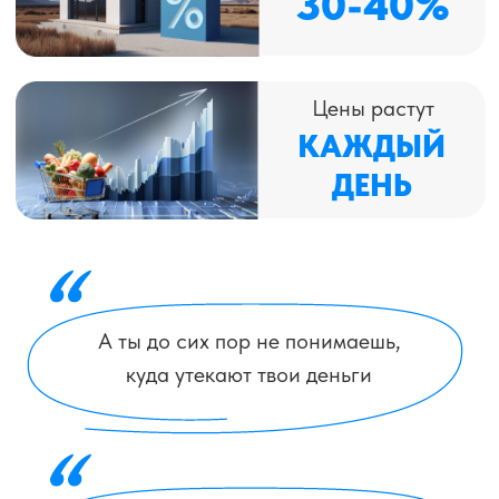
ДЕНЬГАМИ
Не «когда-нибудь потом». А сейчас
Хочу узнать на вебинаре
БОЛЬШИНСТВО
ЛЮДЕЙ ЖИВУТ «ОТ
ЗП ДО ЗП»
Не потому что они глупые.
А потому что их никто не учил:
как откладывать, чтобы не срываться