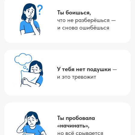
Меня зовут
Елена Назарова
Я практикующий инвестор
с опытом 10+ лет