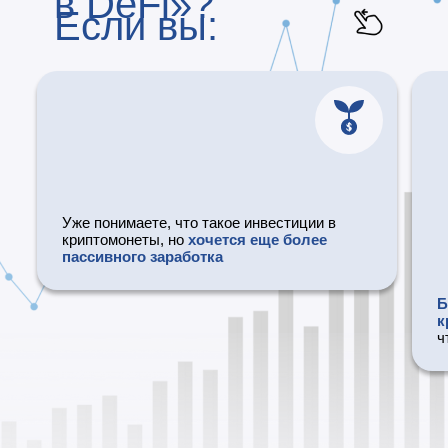
в DeFi»?
Если вы:
Уже понимаете, что такое инвестиции в
криптомонеты, но
хочется еще более
пассивного заработка
Б
к
ч