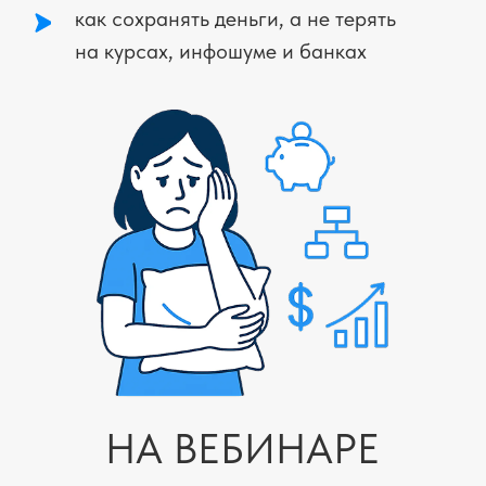
Кто мечтает быть финансово независимой
и уверенной — ради себя и своей семьи.
"Надоело зависеть от зарплаты или
партнера, хочется знать: ты сама способна
создать стабильность и защиту для своих
близких."
Кто хочет навести порядок в финансах,
но не знает, с чего начать.
"Пробовала разбираться, но все кажется
слишком сложным и запутанным,
поэтому постоянно откладываешь."
Кто уже обжигался с деньгами и теперь
боится новых шагов.
"Есть горький опыт — вложилась куда-то,
потеряла, и теперь страшно даже думать
об инвестициях и накоплениях."
Кто считает, что финансы — это