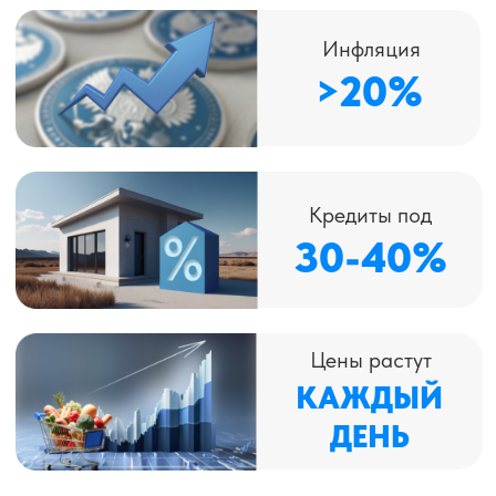
куда утекают твои деньги
Или хранишь «на всякий случай» —
но всё равно не хватает
ПОРА ПЕРЕСТАТЬ
ВЫЖИВАТЬ, НАЧАТЬ
УПРАВЛЯТЬ СВОИМИ
ДЕНЬГАМИ И
ПРИУМНОЖАТЬ ИХ,
СОЗДАВАЯ ПАССИВНЫЙ
ДОХОД!