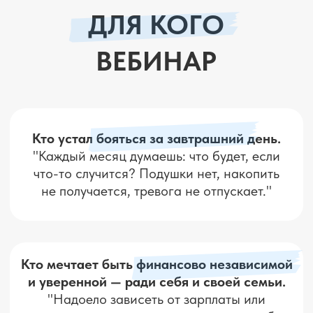
безопасности с 1000₽ — без
стресса и “сливов”
Разберетесь, как работает
самый современный и
прибыльный способ
инвестирования
— на простом
языке, с примерами и без
технарщины
Поймёте, куда исчезают деньги
и
как закрыть “дырки” в бюджете,
чтобы начать откладывать
Получите пошаговый план,
как
превратить небольшую сумму в
работающий капитал и
приносящий пассивный доход
Увидите реальные кейсы —
как
люди зарабатывают +203$ за 6
дней или +39% за полгода
БЕЗ ВОДЫ. БЕЗ ТЕРМИНОВ.