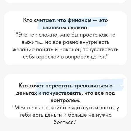
Меня зовут
Елена Назарова
Я практикующий инвестор
с опытом 10+ лет
Веду авторскую онлайн-школу
безопасного инвестирования
Обучила более 7 000 учеников
по всей стране
Я не продаю волшебные схемы.
Я объясняю по-человечески, как
выстраивать финансовую систему,