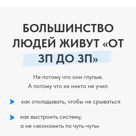
Вы услышите правду. Простыми
словами
о завтрашнем дне,
если знать
безопасный способ начать приумножать
свои деньги
- с минимальным стартом от
1000 ₽ и без стресса
ДЛЯ КОГО
ВЕБИНАР
Кто устал бояться за завтрашний день.
"Каждый месяц думаешь: что будет, если
что-то случится? Подушки нет, накопить
не получается, тревога не отпускает."