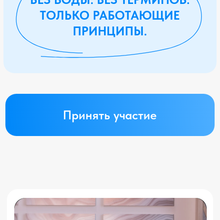
ЧТО ПОРА РАЗОБРАТЬСЯ
С ДЕНЬГАМИ —
РЕГИСТРИРУЙСЯ
Это не просто вебинар.
Это возможность начать жить
иначе.
ПОДАРОК
ЗА РЕГИСТРАЦИЮ
Чек-лист
«7 шагов к
наведению порядка в
личных финансах за
неделю»