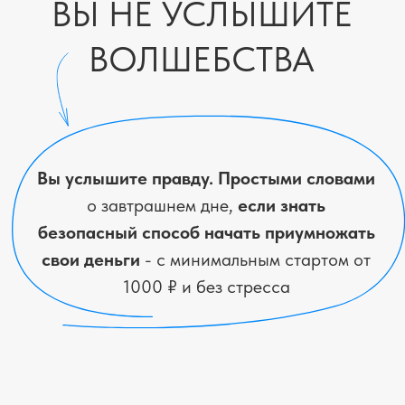
слишком сложно.
"Это так сложно, мне бы просто как-то
выжить… но все равно внутри есть
желание понять и наконец почувствовать
себя взрослой в вопросах денег."
Кто хочет перестать тревожиться о
деньгах и почувствовать, что все под
контролем.
"Мечтаешь спокойно выдохнуть и знать: у
тебя есть деньги и больше не нужно
бояться."
КАКУЮ ПОЛЬЗУ ВЫ
ЗАБЕРЕТЕ С СОБОЙ?
Узнаете, как начать инвестировать
и создавать себе подушку