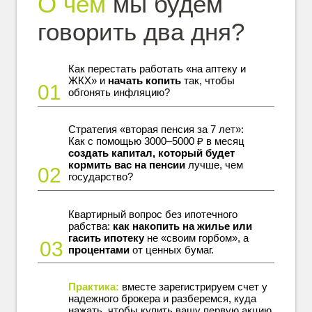
О чем
мы будем
говорить два дня?
Как перестать работать «на аптеку и
ЖКХ» и
начать копить
так, чтобы
01
обгонять инфляцию?
Стратегия «вторая пенсия за 7 лет»:
Как с помощью 3000–5000 ₽ в месяц
создать капитал, который будет
кормить вас на пенсии
лучше, чем
02
государство?
Квартирный вопрос без ипотечного
рабства:
как накопить на жилье или
гасить ипотеку
не «своим горбом», а
03
процентами
от ценных бумаг.
Практика:
вместе зарегистрируем счет у
надежного брокера и разберемся, куда
нажать, чтобы купить вашу первую акцию.