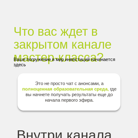
Что вас ждет в
закрытом канале
мастер-класса?
Ваше погружение в мир инвестиций начинается
здесь
Это не просто чат с анонсами, а
полноценная образовательная среда,
где
вы начнете получать результаты еще до
начала первого эфира.
Внутри канала